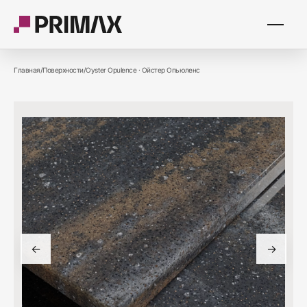
Главная
/
Поверхности
/
Oyster Opulence
·
Ойстер Опьюленс
←
→